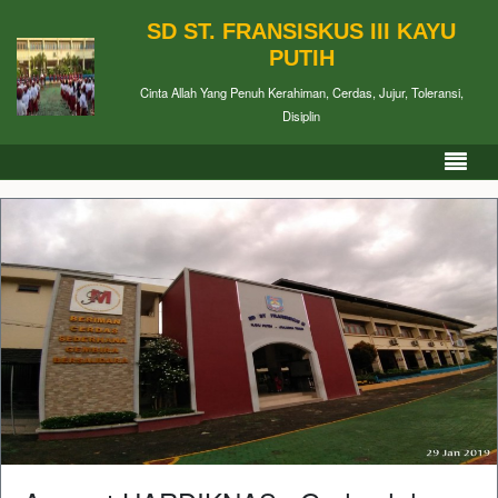
SD ST. FRANSISKUS III KAYU
PUTIH
Cinta Allah Yang Penuh Kerahiman, Cerdas, Jujur, Toleransi,
Disiplin