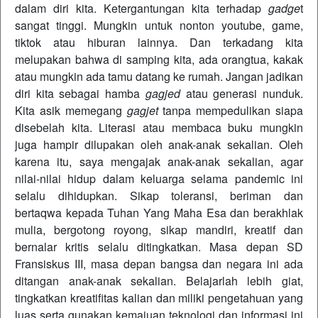
dalam diri kita. Ketergantungan kita terhadap
gadge
t
sangat tinggi. Mungkin untuk nonton youtube, game,
tiktok atau hiburan lainnya. Dan terkadang kita
melupakan bahwa di samping kita, ada orangtua, kakak
atau mungkin ada tamu datang ke rumah. Jangan jadikan
diri kita sebagai hamba
gagjed
atau generasi nunduk.
Kita asik memegang
gagjet
tanpa mempedulikan siapa
disebelah kita. Literasi atau membaca buku mungkin
juga hampir dilupakan oleh anak-anak sekalian. Oleh
karena itu, saya mengajak anak-anak sekalian, agar
nilai-nilai hidup dalam keluarga selama pandemic ini
selalu dihidupkan. Sikap toleransi, beriman dan
bertaqwa kepada Tuhan Yang Maha Esa dan berakhlak
mulia, bergotong royong, sikap mandiri, kreatif dan
bernalar kritis selalu ditingkatkan. Masa depan SD
Fransiskus III, masa depan bangsa dan negara ini ada
ditangan anak-anak sekalian. Belajarlah lebih giat,
tingkatkan kreatifitas kalian dan miliki pengetahuan yang
luas serta gunakan kemajuan teknologi dan informasi ini